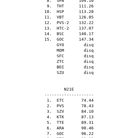
8.
SPA
104.10
9.
THT
111.26
10.
HSP
113.28
11.
VBT
126.05
12. PVS-2 132.22
13. HTC-2 137.07
14.
BSC
140.17
15.
GOC
147.34
GYO
disq
MOM
disq
SFC
disq
ZTC
disq
BDI
disq
SZU
disq
N21E
--------------------
1.
ETC
74.44
2.
PVS
78.43
3.
SZV
84.10
4.
KTK
87.13
5.
TTE
89.31
6.
ARA
90.46
7.
GOC
96.22