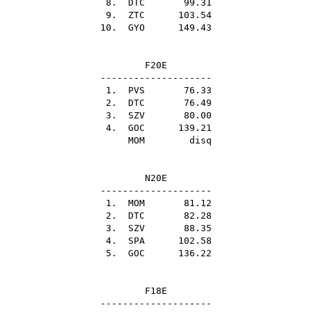
8.
DTC
99.31
9.
ZTC
103.54
10.
GYO
149.43
F20E
--------------------
1.
PVS
76.33
2.
DTC
76.49
3.
SZV
80.00
4.
GOC
139.21
MOM
disq
N20E
--------------------
1.
MOM
81.12
2.
DTC
82.28
3.
SZV
88.35
4.
SPA
102.58
5.
GOC
136.22
F18E
--------------------