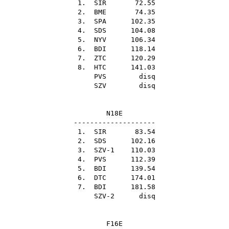
1.
SIR
72.55
2.
BME
74.35
3.
SPA
102.35
4.
SDS
104.08
5.
NYV
106.34
6.
BDI
118.14
7.
ZTC
120.29
8.
HTC
141.03
PVS
disq
SZV
disq
N18E
--------------------
1.
SIR
83.54
2.
SDS
102.16
3. SZV-1 110.03
4.
PVS
112.39
5.
BDI
139.54
6.
DTC
174.01
7.
BDI
181.58
SZV-2 disq
F16E