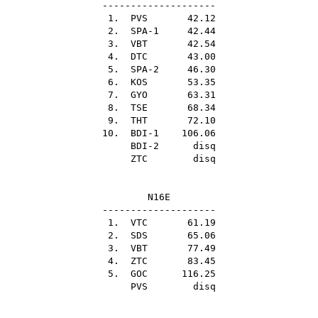
--------------------
1.
PVS
42.12
2. SPA-1 42.44
3.
VBT
42.54
4.
DTC
43.00
5. SPA-2 46.30
6.
KOS
53.35
7.
GYO
63.31
8.
TSE
68.34
9.
THT
72.10
10. BDI-1 106.06
BDI-2 disq
ZTC
disq
N16E
--------------------
1.
VTC
61.19
2.
SDS
65.06
3.
VBT
77.49
4.
ZTC
83.45
5.
GOC
116.25
PVS
disq