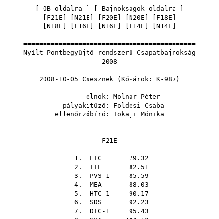
[
OB oldalra
] [
Bajnokságok oldalra
]
[
F21E
] [
N21E
] [
F20E
] [
N20E
] [
F18E
]
[
N18E
] [
F16E
] [
N16E
] [
F14E
] [
N14E
]
============================================
Nyílt Pontbegyűjtő rendszerű Csapatbajnokság
2008
2008-10-05 Csesznek (Kő-árok: K-987)
elnök:
Molnár Péter
pályakitűző:
Földesi Csaba
ellenőrzőbíró:
Tokaji Mónika
F21E
--------------------
1.
ETC
79.32
2.
TTE
82.51
3. PVS-1 85.59
4.
MEA
88.03
5. HTC-1 90.17
6.
SDS
92.23
7. DTC-1 95.43