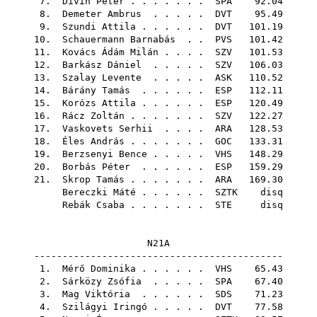
7.
Divin Péter
. . . . . . .
SPA
92.04
8.
Demeter Ambrus
. . . . .
DVT
95.49
9.
Szundi Attila
. . . . . .
DVT
101.19
10.
Schauermann Barnabás
. .
PVS
101.42
11.
Kovács Ádám Milán
. . . .
SZV
101.53
12.
Barkász Dániel
. . . . .
SZV
106.03
13.
Szalay Levente
. . . . .
ASK
110.52
14.
Bárány Tamás
. . . . . .
ESP
112.11
15.
Korózs Attila
. . . . . .
ESP
120.49
16.
Rácz Zoltán
. . . . . . .
SZV
122.27
17.
Vaskovets Serhii
. . . .
ARA
128.53
18.
Éles András
. . . . . . .
GOC
133.31
19.
Berzsenyi Bence
. . . . .
VHS
148.29
20.
Borbás Péter
. . . . . .
ESP
159.29
21.
Skrop Tamás
. . . . . . .
ARA
169.30
Bereczki Máté
. . . . . .
SZTK
disq
Rebák Csaba
. . . . . . .
STE
disq
N21A
--------------------------------------------
1.
Mérő Dominika
. . . . . .
VHS
65.43
2.
Sárközy Zsófia
. . . . .
SPA
67.40
3.
Mag Viktória
. . . . . .
SDS
71.23
4.
Szilágyi Iringó
. . . . .
DVT
77.58