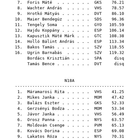
7.
Foris Máté
. . . . . . .
GKS
76.21
8.
Wachter András
. . . . .
VHS
78.57
9.
Hrotkó Mátyás
. . . . . .
DVT
86.10
10.
Maier Bendegúz
. . . . .
SDS
96.36
11.
Tengely Soma
. . . . . .
GYO
105.59
12.
Hajdu Koppány
. . . . . .
ESP
106.14
13.
Kapusztik Máté Márk
. . .
GTC
108.38
14.
Holló Bálint András
. . .
ESP
113.34
15.
Bakos Tamás
. . . . . . .
SZV
118.55
16.
Ugrin Barnabás
. . . . .
SZV
119.32
Bordács Krisztián
. . . .
SPA
disq
Tamás Bence
. . . . . . .
DVT
disq
N18A
--------------------------------------------
1.
Máramarosi Rita
. . . . .
VHS
41.25
2.
Mikes Janka
. . . . . . .
MOM
47.42
3.
Balázs Eszter
. . . . . .
GKS
52.33
4.
Gerzsényi Bodza
. . . . .
MOM
53.34
5.
Jávor Janka
. . . . . . .
VHS
56.49
6.
Orosz Panna
. . . . . . .
NYS
63.57
7.
Moldován Csenge
. . . . .
PVM
65.13
8.
Kovács Dorina
. . . . . .
ESP
69.08
9.
Lakatos Róza
. . . . . .
NYS
70.31