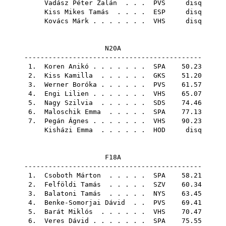
Vadász Péter Zalán
. . .
PVS
disq
Kiss Mikes Tamás
. . . .
ESP
disq
Kovács Márk
. . . . . . .
VHS
disq
N20A
--------------------------------------------
1.
Koren Anikó
. . . . . . .
SPA
50.23
2.
Kiss Kamilla
. . . . . .
GKS
51.20
3.
Werner Boróka
. . . . . .
PVS
61.57
4.
Engi Lilien
. . . . . . .
VHS
65.07
5.
Nagy Szilvia
. . . . . .
SDS
74.46
6.
Maloschik Emma
. . . . .
SPA
77.13
7.
Pegán Ágnes
. . . . . . .
VHS
90.23
Kisházi Emma
. . . . . .
HOD
disq
F18A
--------------------------------------------
1.
Csoboth Márton
. . . . .
SPA
58.21
2.
Felföldi Tamás
. . . . .
SZV
60.34
3.
Balatoni Tamás
. . . . .
NYS
63.45
4.
Benke-Somorjai Dávid
. .
PVS
69.41
5.
Barát Miklós
. . . . . .
VHS
70.47
6.
Veres Dávid
. . . . . . .
SPA
75.55