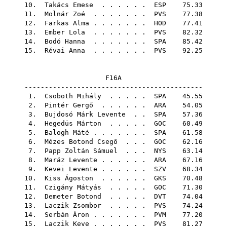
10.
Takács Emese
. . . . . .
ESP
75.33
11.
Molnár Zoé
. . . . . . .
PVS
77.38
12.
Farkas Alma
. . . . . . .
HOD
77.41
13.
Ember Lola
. . . . . . .
PVS
82.32
14.
Bodó Hanna
. . . . . . .
SPA
85.42
15.
Révai Anna
. . . . . . .
PVS
92.25
F16A
--------------------------------------------
1.
Csoboth Mihály
. . . . .
SPA
45.55
2.
Pintér Gergő
. . . . . .
ARA
54.05
3.
Bujdosó Márk Levente
. .
SPA
57.36
4.
Hegedüs Márton
. . . . .
GOC
60.49
5.
Balogh Máté
. . . . . . .
SPA
61.58
6.
Mézes Botond Csegő
. . .
GOC
62.16
7.
Papp Zoltán Sámuel
. . .
NYS
63.14
8.
Maráz Levente
. . . . . .
ARA
67.16
9.
Kevei Levente
. . . . . .
SZV
68.34
10.
Kiss Ágoston
. . . . . .
GKS
70.48
11.
Czigány Mátyás
. . . . .
GOC
71.30
12.
Demeter Botond
. . . . .
DVT
74.04
13.
Laczik Zsombor
. . . . .
PVS
74.24
14.
Serbán Áron
. . . . . . .
PVM
77.20
15.
Laczik Keve
. . . . . . .
PVS
81.27