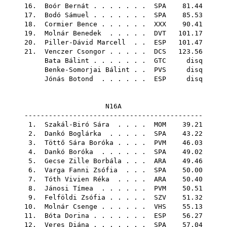
16.
Boór Bernát
. . . . . . .
SPA
81.44
17.
Bodó Sámuel
. . . . . . .
SPA
85.53
18.
Cormier Bence
. . . . . .
XXX
90.41
19.
Molnár Benedek
. . . . .
DVT
101.17
20.
Piller-Dávid Marcell
. .
ESP
101.47
21.
Venczer Csongor
. . . . .
DCS
123.56
Bata Bálint
. . . . . . .
GTC
disq
Benke-Somorjai Bálint
. .
PVS
disq
Jónás Botond
. . . . . .
ESP
disq
N16A
--------------------------------------------
1.
Szakál-Biró Sára
. . . .
MOM
39.21
2.
Dankó Boglárka
. . . . .
SPA
43.22
3.
Töttő Sára Boróka
. . . .
PVM
46.03
4.
Dankó Boróka
. . . . . .
SPA
49.02
5.
Gecse Zille Borbála
. . .
ARA
49.46
6.
Varga Fanni Zsófia
. . .
SPA
50.00
7.
Tóth Vivien Réka
. . . .
ARA
50.40
8.
Jánosi Tímea
. . . . . .
PVM
50.51
9.
Felföldi Zsófia
. . . . .
SZV
51.32
10.
Molnár Csenge
. . . . . .
VHS
55.13
11.
Bóta Dorina
. . . . . . .
ESP
56.27
12.
Veres Diána
. . . . . . .
SPA
57.04