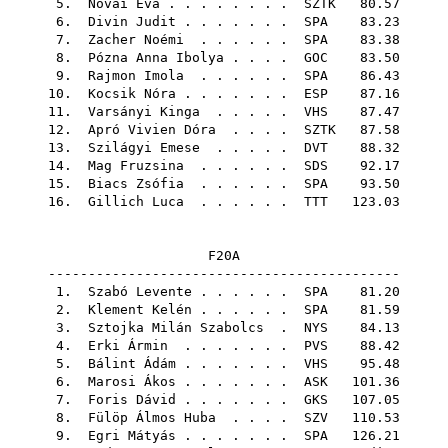
5.
Novai Éva
. . . . . . . .
SZTK
80.57
6.
Divin Judit
. . . . . . .
SPA
83.23
7.
Zacher Noémi
. . . . . .
SPA
83.38
8.
Pózna Anna Ibolya
. . . .
GOC
83.50
9.
Rajmon Imola
. . . . . .
SPA
86.43
10.
Kocsik Nóra
. . . . . . .
ESP
87.16
11.
Varsányi Kinga
. . . . .
VHS
87.47
12.
Apró Vivien Dóra
. . . .
SZTK
87.58
13.
Szilágyi Emese
. . . . .
DVT
88.32
14.
Mag Fruzsina
. . . . . .
SDS
92.17
15.
Biacs Zsófia
. . . . . .
SPA
93.50
16.
Gillich Luca
. . . . . .
TTT
123.03
F20A
--------------------------------------------
1.
Szabó Levente
. . . . . .
SPA
81.20
2.
Klement Kelén
. . . . . .
SPA
81.59
3.
Sztojka Milán Szabolcs
.
NYS
84.13
4.
Erki Ármin
. . . . . . .
PVS
88.42
5.
Bálint Ádám
. . . . . . .
VHS
95.48
6.
Marosi Ákos
. . . . . . .
ASK
101.36
7.
Foris Dávid
. . . . . . .
GKS
107.05
8.
Fülöp Álmos Huba
. . . .
SZV
110.53
9.
Egri Mátyás
. . . . . . .
SPA
126.21