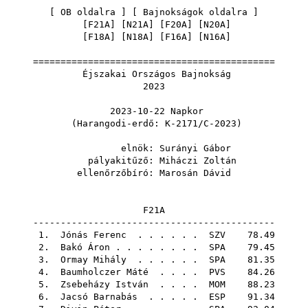
[
OB oldalra
] [
Bajnokságok oldalra
]
[
F21A
] [
N21A
] [
F20A
] [
N20A
]
[
F18A
] [
N18A
] [
F16A
] [
N16A
]
============================================
Éjszakai Országos Bajnokság
2023
2023-10-22 Napkor
(Harangodi-erdő: K-2171/C-2023)
elnök:
Surányi Gábor
pályakitűző:
Miháczi Zoltán
ellenőrzőbíró:
Marosán Dávid
F21A
--------------------------------------------
1.
Jónás Ferenc
. . . . . .
SZV
78.49
2.
Bakó Áron
. . . . . . . .
SPA
79.45
3.
Ormay Mihály
. . . . . .
SPA
81.35
4.
Baumholczer Máté
. . . .
PVS
84.26
5.
Zsebeházy István
. . . .
MOM
88.23
6.
Jacsó Barnabás
. . . . .
ESP
91.34