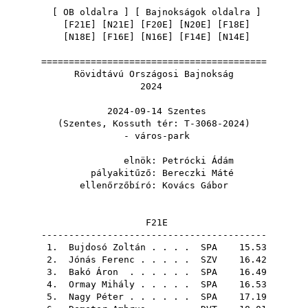
[
OB oldalra
] [
Bajnokságok oldalra
]
[
F21E
] [
N21E
] [
F20E
] [
N20E
] [
F18E
]
[
N18E
] [
F16E
] [
N16E
] [
F14E
] [
N14E
]
=========================================
Rövidtávú Országosi Bajnokság
2024
2024-09-14 Szentes
(Szentes, Kossuth tér: T-3068-2024)
- város-park
elnök:
Petrócki Ádám
pályakitűző:
Bereczki Máté
ellenőrzőbíró:
Kovács Gábor
F21E
-----------------------------------------
1.
Bujdosó Zoltán
. . . .
SPA
15.53
2.
Jónás Ferenc
. . . . .
SZV
16.42
3.
Bakó Áron
. . . . . .
SPA
16.49
4.
Ormay Mihály
. . . . .
SPA
16.53
5.
Nagy Péter
. . . . . .
SPA
17.19