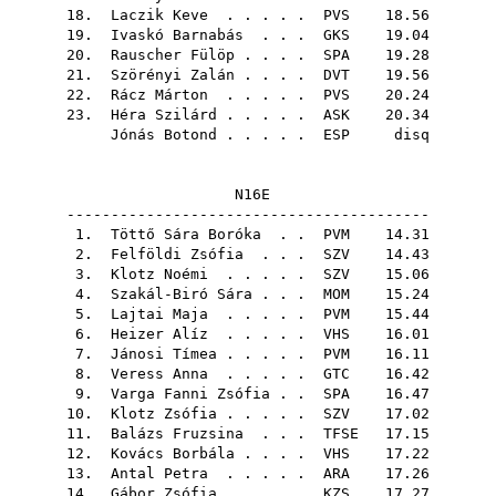
18.
Laczik Keve
. . . . .
PVS
18.56
19.
Ivaskó Barnabás
. . .
GKS
19.04
20.
Rauscher Fülöp
. . . .
SPA
19.28
21.
Szörényi Zalán
. . . .
DVT
19.56
22.
Rácz Márton
. . . . .
PVS
20.24
23.
Héra Szilárd
. . . . .
ASK
20.34
Jónás Botond
. . . . .
ESP
disq
N16E
-----------------------------------------
1.
Töttő Sára Boróka
. .
PVM
14.31
2.
Felföldi Zsófia
. . .
SZV
14.43
3.
Klotz Noémi
. . . . .
SZV
15.06
4.
Szakál-Biró Sára
. . .
MOM
15.24
5.
Lajtai Maja
. . . . .
PVM
15.44
6.
Heizer Alíz
. . . . .
VHS
16.01
7.
Jánosi Tímea
. . . . .
PVM
16.11
8.
Veress Anna
. . . . .
GTC
16.42
9.
Varga Fanni Zsófia
. .
SPA
16.47
10.
Klotz Zsófia
. . . . .
SZV
17.02
11.
Balázs Fruzsina
. . .
TFSE
17.15
12.
Kovács Borbála
. . . .
VHS
17.22
13.
Antal Petra
. . . . .
ARA
17.26
14.
Gábor Zsófia
. . . . .
KZS
17.27