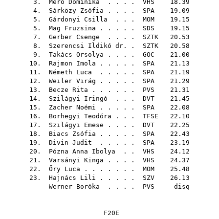
3.
Mérő Dominika
. . . .
VHS
18.39
4.
Sárközy Zsófia
. . . .
SPA
19.09
5.
Gárdonyi Csilla
. . .
MOM
19.15
5.
Mag Fruzsina
. . . . .
SDS
19.15
7.
Gerber Csenge
. . . .
SZTK
20.53
8.
Szerencsi Ildikó dr.
.
SZTK
20.58
9.
Takács Orsolya
. . . .
GOC
21.00
10.
Rajmon Imola
. . . . .
SPA
21.13
11.
Németh Luca
. . . . .
SPA
21.19
12.
Weiler Virág
. . . . .
SPA
21.29
13.
Becze Rita
. . . . . .
PVS
21.31
14.
Szilágyi Iringó
. . .
DVT
21.45
15.
Zacher Noémi
. . . . .
SPA
22.08
16.
Borhegyi Teodóra
. . .
TFSE
22.10
17.
Szilágyi Emese
. . . .
DVT
22.25
18.
Biacs Zsófia
. . . . .
SPA
22.43
19.
Divin Judit
. . . . .
SPA
23.19
20.
Pózna Anna Ibolya
. .
VHS
24.12
21.
Varsányi Kinga
. . . .
VHS
24.37
22.
Őry Luca
. . . . . . .
MOM
25.48
23.
Hajnács Lili
. . . . .
SZV
26.13
Werner Boróka
. . . .
PVS
disq
F20E