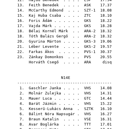
13.
Feith Benedek
. . . .
ASK
17.37
14.
McCarthy Edmond
. . . SZT-1 18.08
15.
Kaj Huba Csaba
. . . .
ZTC
18.10
16.
Foris Ádám
. . . . . .
GKS
18.22
17.
Vajda Márk
. . . . . .
GKS
18.28
18.
Bélai Kornél Márk
. . ARA-2 18.32
18.
Tóth Balázs Gergő
. . ARA-2 18.32
20.
Gyurina Márton
. . . . GKS-3 19.06
21.
Léber Levente
. . . . GKS-2 19.57
22.
Farkas Ákos
. . . . . PVS-1 30.37
23.
Zánkay Domonkos
. . .
PVS
20.55
Horváth Csegő
. . . .
ARA
disq
N14E
-----------------------------------------
1.
Gaschler Janka
. . . .
VHS
14.08
2.
Molnár Zulejka
. . . .
VHS
14.31
3.
Mauer Luca
. . . . . .
GTC
14.44
4.
Barát Jázmin
. . . . .
VHS
15.22
5.
Kesserű-Lukács Anna
.
SZTK
16.10
6.
Bálint Nóra Napsugár
.
VHS
16.27
7.
Braun Katalin
. . . .
VSE
16.31
8.
Avar Boglárka
. . . .
TTT
17.01