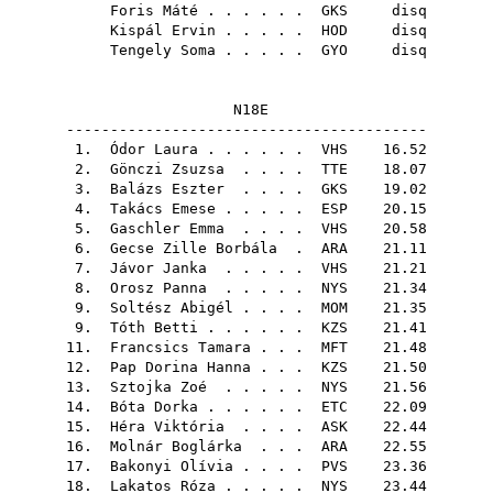
Foris Máté
. . . . . .
GKS
disq
Kispál Ervin
. . . . .
HOD
disq
Tengely Soma
. . . . .
GYO
disq
N18E
-----------------------------------------
1.
Ódor Laura
. . . . . .
VHS
16.52
2.
Gönczi Zsuzsa
. . . .
TTE
18.07
3.
Balázs Eszter
. . . .
GKS
19.02
4.
Takács Emese
. . . . .
ESP
20.15
5.
Gaschler Emma
. . . .
VHS
20.58
6.
Gecse Zille Borbála
.
ARA
21.11
7.
Jávor Janka
. . . . .
VHS
21.21
8.
Orosz Panna
. . . . .
NYS
21.34
9.
Soltész Abigél
. . . .
MOM
21.35
9.
Tóth Betti
. . . . . .
KZS
21.41
11.
Francsics Tamara
. . .
MFT
21.48
12.
Pap Dorina Hanna
. . .
KZS
21.50
13.
Sztojka Zoé
. . . . .
NYS
21.56
14.
Bóta Dorka
. . . . . .
ETC
22.09
15.
Héra Viktória
. . . .
ASK
22.44
16.
Molnár Boglárka
. . .
ARA
22.55
17.
Bakonyi Olívia
. . . .
PVS
23.36
18.
Lakatos Róza
. . . . .
NYS
23.44