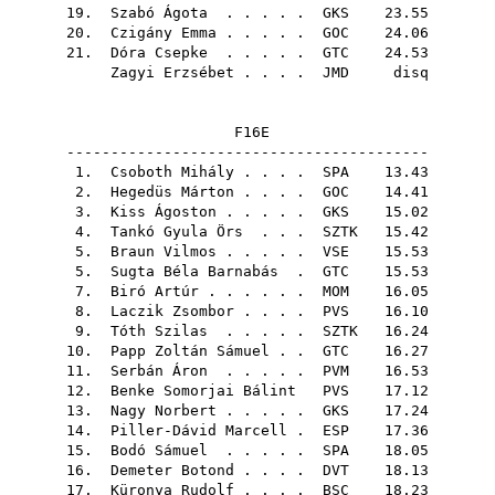
19.
Szabó Ágota
. . . . .
GKS
23.55
20.
Czigány Emma
. . . . .
GOC
24.06
21.
Dóra Csepke
. . . . .
GTC
24.53
Zagyi Erzsébet
. . . .
JMD
disq
F16E
-----------------------------------------
1.
Csoboth Mihály
. . . .
SPA
13.43
2.
Hegedüs Márton
. . . .
GOC
14.41
3.
Kiss Ágoston
. . . . .
GKS
15.02
4.
Tankó Gyula Örs
. . .
SZTK
15.42
5.
Braun Vilmos
. . . . .
VSE
15.53
5.
Sugta Béla Barnabás
.
GTC
15.53
7.
Biró Artúr
. . . . . .
MOM
16.05
8.
Laczik Zsombor
. . . .
PVS
16.10
9.
Tóth Szilas
. . . . .
SZTK
16.24
10.
Papp Zoltán Sámuel
. .
GTC
16.27
11.
Serbán Áron
. . . . .
PVM
16.53
12.
Benke Somorjai Bálint
PVS
17.12
13.
Nagy Norbert
. . . . .
GKS
17.24
14.
Piller-Dávid Marcell
.
ESP
17.36
15.
Bodó Sámuel
. . . . .
SPA
18.05
16.
Demeter Botond
. . . .
DVT
18.13
17.
Küronya Rudolf
. . . .
BSC
18.23