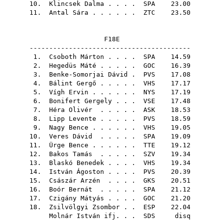
10.
Klincsek Dalma
. . . .
SPA
23.00
11.
Antal Sára
. . . . . .
ZTC
23.50
F18E
-----------------------------------------
1.
Csoboth Márton
. . . .
SPA
14.59
2.
Hegedüs Máté
. . . . .
GOC
16.39
3.
Benke-Somorjai Dávid
.
PVS
17.08
4.
Bálint Gergő
. . . . .
VHS
17.17
5.
Vígh Ervin
. . . . . .
NYS
17.19
6.
Bonifert Gergely
. . .
VSE
17.48
7.
Héra Olivér
. . . . .
ASK
18.53
8.
Lipp Levente
. . . . .
PVS
18.59
9.
Nagy Bence
. . . . . .
VHS
19.05
10.
Veres Dávid
. . . . .
SPA
19.09
11.
Ürge Bence
. . . . . .
TTE
19.12
12.
Bakos Tamás
. . . . .
SZV
19.34
13.
Blaskó Benedek
. . . .
VHS
19.34
14.
István Ágoston
. . . .
PVS
20.39
15.
Császár Arzén
. . . .
GKS
20.51
16.
Boór Bernát
. . . . .
SPA
21.12
17.
Czigány Mátyás
. . . .
GOC
21.20
18.
Zsilvölgyi Zsombor
. .
ESP
22.04
Molnár István ifj.
. .
SDS
disq