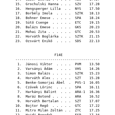
15.
Grochulski Hanna
. . .
SZV
17.28
16.
Hengsperger Lilla
. .
NYS
17.50
17.
Borbély Imola
. . . .
SZTK
18.13
18.
Bohner Emese
. . . . .
SPA
18.24
19.
Sütő Csenge
. . . . .
ETC
19.15
20.
Balázs Emese
. . . . .
GKS
20.23
21.
Mohai Zita
. . . . . .
GTC
20.53
22.
Horváth Boglárka
. . .
SZTK
21.15
23.
Ozsvárt Enikő
. . . .
SDS
22.13
F14E
-----------------------------------------
1.
Jánosi Viktor
. . . .
PVM
13.50
2.
Varsányi Ádám
. . . .
VHS
14.26
3.
Simon Balázs
. . . . .
SZTK
15.23
4.
Horváth Alex
. . . . .
SZT
15.28
5.
Benke-Somorjai Ábel
. PVS-1 16.05
6.
Czövek Lőrinc
. . . .
SPA
16.11
7.
Harkányi Bálint
. . . ARA-1 16.36
8.
Maráz Botond
. . . . .
ARA
16.52
9.
Horváth Bertalan
. . .
SZT
17.07
10.
Bojtor Regő
. . . . .
GTC
17.22
11.
Mitro Milán Zoltán
. .
ZTC
17.25
12.
Hajdú Benedek
. . . .
ESP
17.34