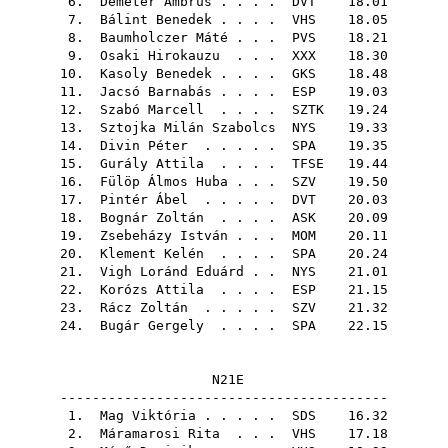
6.
Demeter Ambrus
. . . .
DVT
18.01
7.
Bálint Benedek
. . . .
VHS
18.05
8.
Baumholczer Máté
. . .
PVS
18.21
9.
Osaki Hirokauzu
. . .
XXX
18.30
10.
Kasoly Benedek
. . . .
GKS
18.48
11.
Jacsó Barnabás
. . . .
ESP
19.03
12.
Szabó Marcell
. . . .
SZTK
19.24
13.
Sztojka Milán Szabolcs
NYS
19.33
14.
Divin Péter
. . . . .
SPA
19.35
15.
Gurály Attila
. . . .
TFSE
19.44
16.
Fülöp Álmos Huba
. . .
SZV
19.50
17.
Pintér Ábel
. . . . .
DVT
20.03
18.
Bognár Zoltán
. . . .
ASK
20.09
19.
Zsebeházy István
. . .
MOM
20.11
20.
Klement Kelén
. . . .
SPA
20.24
21.
Vigh Loránd Eduárd
. .
NYS
21.01
22.
Korózs Attila
. . . .
ESP
21.15
23.
Rácz Zoltán
. . . . .
SZV
21.32
24.
Bugár Gergely
. . . .
SPA
22.15
N21E
-----------------------------------------
1.
Mag Viktória
. . . . .
SDS
16.32
2.
Máramarosi Rita
. . .
VHS
17.18