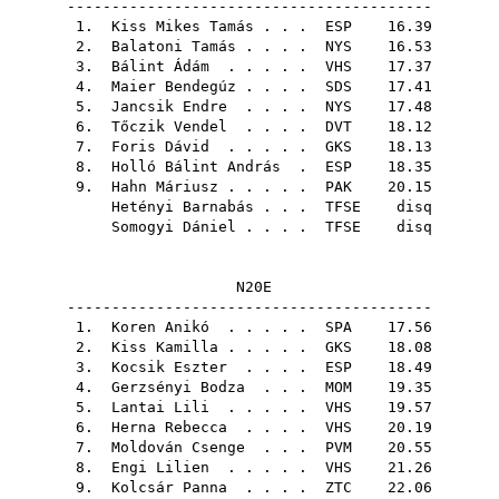
-----------------------------------------
1.
Kiss Mikes Tamás
. . .
ESP
16.39
2.
Balatoni Tamás
. . . .
NYS
16.53
3.
Bálint Ádám
. . . . .
VHS
17.37
4.
Maier Bendegúz
. . . .
SDS
17.41
5.
Jancsik Endre
. . . .
NYS
17.48
6.
Tőczik Vendel
. . . .
DVT
18.12
7.
Foris Dávid
. . . . .
GKS
18.13
8.
Holló Bálint András
.
ESP
18.35
9.
Hahn Máriusz
. . . . .
PAK
20.15
Hetényi Barnabás
. . .
TFSE
disq
Somogyi Dániel
. . . .
TFSE
disq
N20E
-----------------------------------------
1.
Koren Anikó
. . . . .
SPA
17.56
2.
Kiss Kamilla
. . . . .
GKS
18.08
3.
Kocsik Eszter
. . . .
ESP
18.49
4.
Gerzsényi Bodza
. . .
MOM
19.35
5.
Lantai Lili
. . . . .
VHS
19.57
6.
Herna Rebecca
. . . .
VHS
20.19
7.
Moldován Csenge
. . .
PVM
20.55
8.
Engi Lilien
. . . . .
VHS
21.26
9.
Kolcsár Panna
. . . .
ZTC
22.06