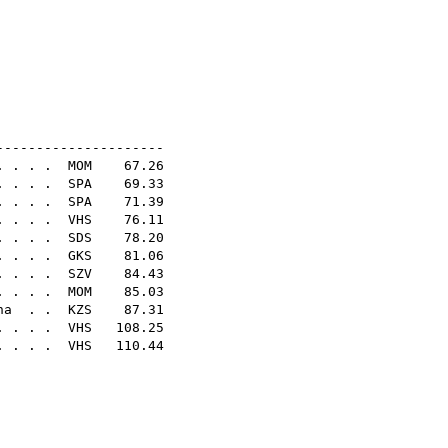
.52
.02
.41
sq
sq
N20E
---------------------
. . . .
MOM
67.26
 . . . .
SPA
69.33
 . . .
SPA
71.39
. . . .
VHS
76.11
. . . .
SDS
78.20
. . . .
GKS
81.06
 . . . .
SZV
84.43
 . . . .
MOM
85.03
na
. .
KZS
87.31
. . . .
VHS
108.25
 . . . .
VHS
110.44
48
47
02
15
18