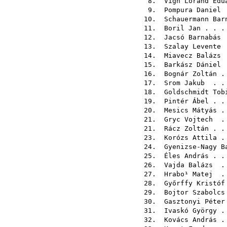
8.
Vigh Loránd Edu
9.
Pompura Daniel
.
10.
Schauermann Bar
11.
Boril Jan
. . .
12.
Jacsó Barnabás
.
13.
Szalay Levente
.
14.
Miavecz Balázs
.
15.
Barkász Dániel
.
16.
Bognár Zoltán
. 
17.
Srom Jakub
. . 
18.
Goldschmidt Tob
19.
Pintér Ábel
. .
20.
Mesics Mátyás
. 
21.
Gryc Vojtech
. 
21.
Rácz Zoltán
. .
23.
Korózs Attila
. 
24.
Gyenizse-Nagy B
25.
Éles András
. .
26.
Vajda Balázs
. 
27.
Hrabo¹ Matej
. 
28.
Győrffy Kristóf
29.
Bojtor Szabolcs
30.
Gasztonyi Péter
31.
Ivaskó György
. 
32.
Kovács András
. 