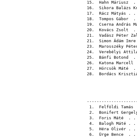
15.
Hahn Máriusz
. 
16.
Sikora Balázs K
17.
Rácz Mátyás
. .
18.
Tompos Gábor
. 
19.
Cserna András M
20.
Kovács Zsolt
. 
21.
Vadász Péter Za
21.
Simon Ádám Imre
23.
Marosszéky Péte
24.
Verebélyi Attil
25.
Bánfi Botond
. 
26.
Katona Marcell
.
27.
Hörcsök Máté
. 
28.
Bordács Kriszti
2
--------------------
1.
Felföldi Tamás
.
2.
Bonifert Gergel
3.
Foris Máté
. . 
4.
Balogh Máté
. .
5.
Héra Olivér
. .
6.
Ürge Bence
. . 