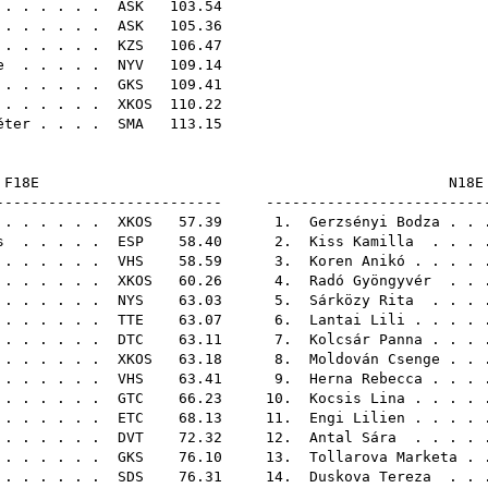
 . . . . . .
ASK
103
. . . . . .
ASK
105
 . . . . .
KZS
106
e
. . . . .
NYV
109
. . . . . .
GKS
109
. . . . . .
XKOS
110
éter
. . . .
SMA
113
F18E
-------------------------- -------------------------
 . . . . . .
XKOS
57.39 1.
Gerzsényi Bodza
. . 
s
. . . . .
ESP
58.40 2.
Kiss Kamilla
. . . 
 . . . . . .
VHS
58.59 3.
Koren Anikó
. . . .
. . . . . .
XKOS
60.26 4.
Radó Gyöngyvér
. . 
 . . . . .
NYS
63.03 5.
Sárközy Rita
. . . 
 . . . . .
TTE
63.07 6.
Lantai Lili
. . . .
. . . . . .
DTC
63.11 7.
Kolcsár Panna
. . . 
 . . . . .
XKOS
63.18 8.
Moldován Csenge
. . 
. . . . . .
VHS
63.41 9.
Herna Rebecca
. . . 
. . . . . .
GTC
66.23 10.
Kocsis Lina
. . . .
 . . . . .
ETC
68.13 11.
Engi Lilien
. . . .
. . . . . .
DVT
72.32 12.
Antal Sára
. . . . 
 . . . . . .
GKS
76.10 13.
Tollarova Marketa
. 
 . . . . .
SDS
76.31 14.
Duskova Tereza
. . 