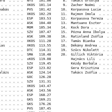
árd
. . . .
NYS
101.06 8.
Takács Orsolya
. . 
 . . . . .
XKOS
101.14 9.
Zacher Noémi
. . . 
nabás
. . .
PVS
101.42 10.
Korpasova Lucie
. . 
 . . . . . .
XKOS
102.29 11.
Rajmon Imola
. . . 
 . . . . .
ESP
103.53 12.
Korpasova Tereza
. .
 . . . . .
ASK
104.40 13.
Mantuano Eszter
. . 
 . . . . .
MOM
105.34 14.
Kock Dora
. . . . .
 . . . . .
SZV
107.47 15.
Pózna Anna Ibolya
. 
. . . . . .
ASK
109.38 16.
Ratinland Zsófia
. .
. . . . . .
XKOS
111.28 17.
Tamás Bianka
. . . 
ias
. . . .
XKOS
113.55 18.
Dékány Andrea
. . . 
 . . . . . .
DTC
114.31 19.
Szűcs Nikolett
. . 
. . . . . .
SMA
118.48 20.
Gillich Viktória
. .
. . . . . .
xKOS
119.08
Hajnács Lili
. . . 
 . . . . . .
SZV
119.45
Kézdy Borbála
. . . 
. . . . . .
ESP
123.02
Gera Krisztina
. . 
alázs
. . .
ASK
124.14
Takács Zsófia
. . . 
 . . . . . .
GOC
126
. . . . . .
SZV
131
. . . . . .
XKOS
143
. . . . . .
ASK
143
. . . . . .
ESP
168
. . . . . .
GKS
169
. . . . . .
GKS
176
. . . . . .
PVS
187