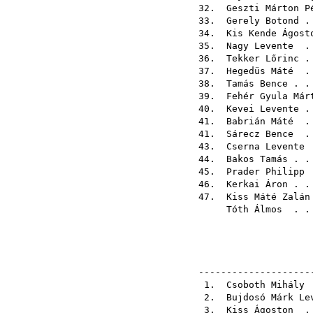
32.
Geszti Márton P
33.
Gerely Botond
. 
34.
Kis Kende Ágost
35.
Nagy Levente
. 
36.
Tekker Lőrinc
. 
37.
Hegedüs Máté
. 
38.
Tamás Bence
. .
39.
Fehér Gyula Már
40.
Kevei Levente
. 
41.
Babrián Máté
. 
41.
Sárecz Bence
. 
43.
Cserna Levente
.
44.
Bakos Tamás
. .
45.
Prader Philipp
.
46.
Kerkai Áron
. .
47.
Kiss Máté Zalán
Tóth Álmos
. . 
--------------------
1.
Csoboth Mihály
.
2.
Bujdosó Márk Le
3.
Kiss Ágoston
. 