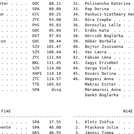
éter
. . . .
GOC
88.21 32.
Polisenska Katerina
.
. . . . . .
SPA
89.00 33.
Pap Dorina
. . . . 
on
. . . . .
GTC
89.25 34.
Paskucz-Szathmáry He
. . . . . .
ZTC
93.08 35.
Dóra Csepke
. . . .
. . . . . .
PVS
95.03 36.
Doroszlai Lelle
. . 
. . . . . .
GOC
95.04 37.
Erdős Kata
. . . . 
 . . . . . .
DVT
97.03 38.
Hörcsök Boglárka
. .
ton
. . . .
GOC
98.44 39.
Hóbár Borbála
. . . 
. . . . . .
SZV
101.47 40.
Bojtor Zsuzsanna
. .
. . . . . .
SZV
106.44 41.
Vas Laura
. . . . .
. . . . . .
ZTC
111.04 42.
Fábián Léna
. . . .
 . . . . .
BKL
111.45 43.
Zagyi Erzsébet
. . 
 . . . . . .
SZV
114.06 44.
Varga Viola
. . . .
 . . . . .
XHPI
114.19 45.
Kovács Dorina
. . . 
 . . . . . .
ZTC
114.57 46.
Hegyesi Anna
. . . 
. . . . . .
TTE
165.02
Makrai Eszter
. . . 
. . . . . .
SPA
disq
Máramarosi Anna
. . 
Dankó Boglárka
. . 
F14E
-------------------------- -------------------------
 . . . . .
SPA
37.55 1.
Klotz Zsófia
. . . 
vente
. . .
SPA
46.08 2.
Ptackova Julie
. . 
. . . . . .
GKS
46.55 3.
Jánosi Tímea
. . . 