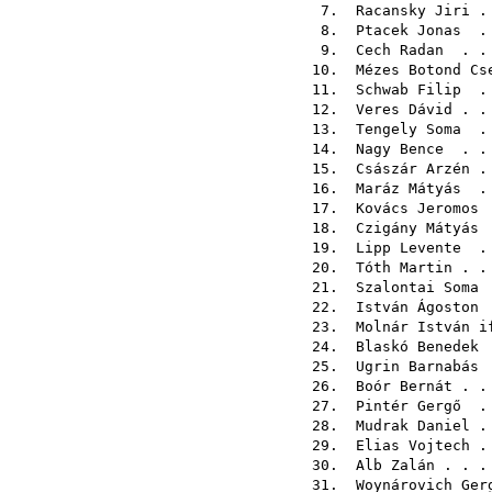
7.
Racansky Jiri
. 
8.
Ptacek Jonas
. 
9.
Cech Radan
. . 
10.
Mézes Botond Cs
11.
Schwab Filip
. 
12.
Veres Dávid
. .
13.
Tengely Soma
. 
14.
Nagy Bence
. . 
15.
Császár Arzén
. 
16.
Maráz Mátyás
. 
17.
Kovács Jeromos
.
18.
Czigány Mátyás
.
19.
Lipp Levente
. 
20.
Tóth Martin
. .
21.
Szalontai Soma
.
22.
István Ágoston
.
23.
Molnár István i
24.
Blaskó Benedek
.
25.
Ugrin Barnabás
.
26.
Boór Bernát
. .
27.
Pintér Gergő
. 
28.
Mudrak Daniel
. 
29.
Elias Vojtech
. 
30.
Alb Zalán
. . .
31.
Woynárovich Ger