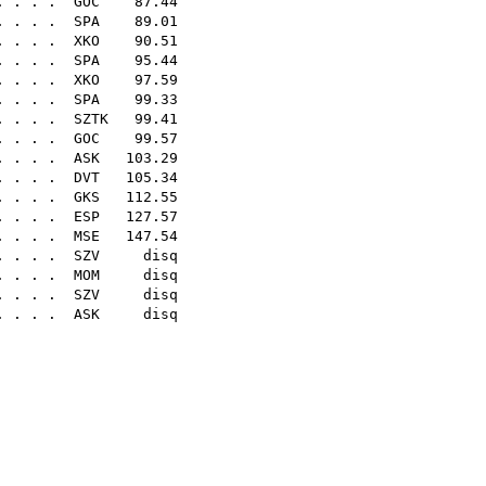
. . . .
GOC
87.44
. . . .
SPA
89.01
. . . .
XKO
90.51
. . . .
SPA
95.44
 . . .
XKO
97.59
. . . .
SPA
99.33
 . . . .
SZTK
99.41
. . . .
GOC
99.57
 . . .
ASK
103.29
. . . .
DVT
105.34
. . . .
GKS
112.55
. . . .
ESP
127.57
 . . .
MSE
147.54
. . . .
SZV
disq
. . . .
MOM
disq
. . . .
SZV
disq
. . . .
ASK
disq
.28
.31
.47
.56
.27
.21
.26
.45