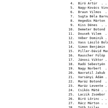
4.
Biró Artúr
. . 
5.
Nagy-Kovács Vin
6.
Braun Vilmos
. 
7.
Sugta Béla Barn
8.
Hegedüs Márton
.
9.
Kiss Dénes
. . 
10.
Demeter Botond
.
11.
Dousek Vilem
. 
12.
Véber Dominik
. 
13.
Vass László Bol
14.
Simon Benjámin
.
15.
Piller-Dávid Ma
16.
Rauscher Fülöp
.
17.
Jánosi Viktor
. 
18.
Radó Sebestyén
.
19.
Nagy Norbert
. 
20.
Navratil Jakub
.
21.
Varsányi Ádám
. 
22.
Maráz Botond
. 
23.
Maráz Levente
. 
24.
Csikós Máté
. .
25.
Laczik Zsombor
.
26.
Biró Lőrinc
. .
27.
Rácz Márton
. .
28.
Tóth Szilas
. .