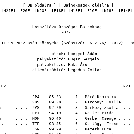
[
OB oldalra
] [
Bajnokságok oldalra
 [
N21E
] [
F20E
] [
N20E
] [
F18E
] [
N18E
] [
F16E
] [
N16E
] [
F14E
]
======================================================
távú Országos Ba
202
ztavám környéke (Szépvízér: K-2126/ 
nök:
Lengyel Ádám
kitűző:
Bugár Gergely
kitűző:
Bakó Áron
rzőbíró:
Hegedüs Zoltán
F21E
-------------------------- -------------------------
. . . . . .
SPA
85.33 1.
Mérő Dominika
. . . 
 . . . . .
SDS
89.30 2.
Gárdonyi Csilla
. . 
é
. . . . .
PVS
92.29 3.
Sárközy Zsófia
. . 
 . . . . .
DVT
94.19 4.
Weiler Virág
. . . 
n
. . . . .
MOM
96.40 5.
Gerber Csenge
. . . 
. . . . . .
TTE
98.35 6.
Szilágyi Emese
. . 
. . . . . .
ESP
99.29 7.
Németh Luca
. . . .