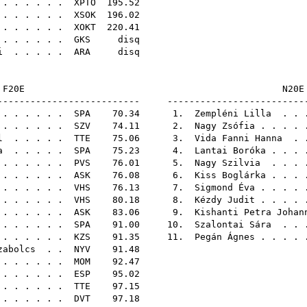
 . . . . . .
XPTO
195
 . . . . . .
XSOK
196
 . . . . . .
XOKT
220
 . . . . .
GKS
di
i
. . . . .
ARA
di
F20E
-------------------------- -------------------------
. . . . . .
SPA
70.34 1.
Zempléni Lilla
. . 
. . . . . .
SZV
74.11 2.
Nagy Zsófia
. . . .
l
. . . . .
TTE
75.06 3.
Vida Fanni Hanna
. .
a
. . . . .
SPA
75.23 4.
Lantai Boróka
. . . 
. . . . . .
PVS
76.01 5.
Nagy Szilvia
. . . 
. . . . . .
ASK
76.08 6.
Kiss Boglárka
. . . 
. . . . . .
VHS
76.13 7.
Sigmond Éva
. . . .
 . . . . . .
VHS
80.18 8.
Kézdy Judit
. . . .
. . . . . .
ASK
83.06 9.
Kishanti Petra Johan
 . . . . . .
SPA
91.00 10.
Szalontai Sára
. . 
. . . . . .
KZS
91.35 11.
Pegán Ágnes
. . . .
zabolcs
. .
NYV
91.
. . . . . .
MOM
92.
 . . . . . .
ESP
95.
. . . . . .
TTE
97.
. . . . . .
DVT
97.