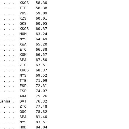
. . . .
XKOS
58.30
. . . .
TTE
58.38
. . . .
VHS
59.09
. . . .
KZS
60.01
. . . .
GKS
60.05
. . . .
XKOS
60.37
. . . .
MOM
63.24
. . . .
NYS
64.49
. . . .
XWA
65.20
. . . .
ETC
66.38
. . . .
XOK
66.57
 . . . .
SPA
67.50
. . . .
ZTC
67.51
. . . .
XKOS
68.37
. . . .
NYS
69.52
. . . .
TTE
71.09
. . . .
ESP
72.31
 . . . .
ESP
74.07
 . . .
ARA
75.26
ianna
.
DVT
76.32
 . . .
ZTC
77.48
. . . .
GOC
78.32
. . . .
SPA
81.40
 . . . .
NYS
83.51
 . . . .
HOD
84.04