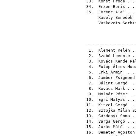
33.
Konst Frode
. .
34.
Erzen Boris
. .
35.
Ferenc Ale¹
. .
Kasoly Benedek
.
Vaskovets Serhi
--------------------
1.
Klement Kelén
. 
2.
Szabó Levente
. 
3.
Kovács Kende Pá
4.
Fülöp Álmos Hub
5.
Erki Ármin
. . 
6.
Jámbor Zsigmond
7.
Bálint Gergő
. 
8.
Kovács Márk
. .
9.
Molnár Péter
. 
10.
Egri Mátyás
. .
11.
Kiszel Gergő
. 
12.
Sztojka Milán S
13.
Gárdonyi Soma
. 
14.
Varga Gergő
. .
15.
Jurás Máté
. . 
16.
Demeter Ágoston