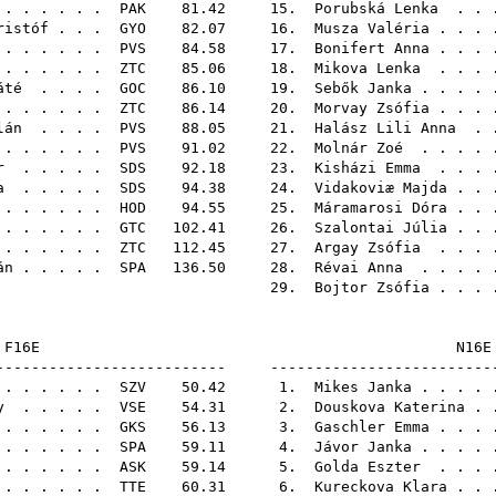
. . . . . .
PAK
81.42 15.
Porubská Lenka
. . 
ristóf
. . .
GYO
82.07 16.
Musza Valéria
. . . 
 . . . . . .
PVS
84.58 17.
Bonifert Anna
. . . 
. . . . . .
ZTC
85.06 18.
Mikova Lenka
. . . 
áté
. . . .
GOC
86.10 19.
Sebők Janka
. . . .
. . . . . .
ZTC
86.14 20.
Morvay Zsófia
. . . 
lán
. . . .
PVS
88.05 21.
Halász Lili Anna
. .
. . . . . .
PVS
91.02 22.
Molnár Zoé
. . . . 
r
. . . . .
SDS
92.18 23.
Kisházi Emma
. . . 
a
. . . . .
SDS
94.38 24.
Vidakoviæ Majda
. . 
. . . . . .
HOD
94.55 25.
Máramarosi Dóra
. . 
 . . . . .
GTC
102.41 26.
Szalontai Júlia
. . 
. . . . . .
ZTC
112.45 27.
Argay Zsófia
. . . 
án
. . . . .
SPA
136.50 28.
Révai Anna
. . . . 
9.
Bojtor Zsófia
. . . 
F16E
-------------------------- -------------------------
 . . . . .
SZV
50.42 1.
Mikes Janka
. . . .
y
. . . . .
VSE
54.31 2.
Douskova Katerina
. 
. . . . . .
GKS
56.13 3.
Gaschler Emma
. . . 
 . . . . . .
SPA
59.11 4.
Jávor Janka
. . . .
 . . . . . .
ASK
59.14 5.
Golda Eszter
. . . 
. . . . . .
TTE
60.31 6.
Kureckova Klara
. . 