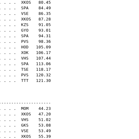
. . . .
XKOS
80.45
. . . .
SPA
84.49
. . . .
VSE
86.35
. . . .
XKOS
87.28
 . . . .
KZS
91.05
. . . .
GYO
93.01
 . . .
SPA
94.31
. . . .
PVS
98.36
. . . .
HOD
105.09
. . . .
XOK
106.17
. . . .
VHS
107.44
. . . .
SPA
113.06
. . . .
TSE
118.17
. . . .
PVS
120.32
. . . .
TTT
121.30
N16E
---------------------
 . . . .
MOM
44.23
. . . .
XKOS
47.20
. . . .
VHS
51.02
 . . . .
GKS
53.08
. . . .
VSE
53.49
. . . .
XKOS
55.39