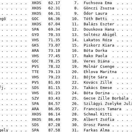
. . . . . .
XKOS
62.17 7.
Fuchsova Ema
. . . 
. . . . . .
XKOS
62.31 8.
Gönczi Zsuzsa
. . . 
. . . . . .
XKOS
66.31 9.
Ódor Laura
. . . . 
egő
. . . .
GOC
66.36 10.
Tóth Betti
. . . . 
. . . . . .
XKOS
67.04 11.
Balázs Eszter
. . . 
 . . . . . .
SPA
69.34 12.
Douskova Hana
. . . 
. . . . . .
GYO
70.33 13.
Soltész Abigél
. . 
. . . . . .
VHS
71.35 14.
Lakatos Róza
. . . 
. . . . . .
GKS
73.07 15.
Piskorz Kiara
. . . 
. . . . . .
ARA
73.18 16.
Bóta Dorka
. . . . 
 . . . . .
VHS
77.45 17.
Rako Paola
. . . . 
 . . . . .
GOC
78.25 18.
Veres Diána
. . . .
. . . . . .
PVS
78.32 19.
Molnár Csenge
. . . 
 . . . . . .
TTE
79.13 20.
Ehlova Maritna
. . 
 . . . . .
VHS
79.23 21.
Bőjte Sára
. . . . 
 . . . . .
PVS
81.03 22.
Kovács Zille
. . . 
fj.
. . . .
SDS
81.15 23.
Takács Emese
. . . 
 . . . . .
VHS
81.23 24.
Bóta Dorina
. . . .
 . . . . .
SZV
83.43 25.
Gecse Zille Borbála
.
 . . . . . .
SPA
84.57 26.
Szilágyi Zselyke Jul
. . . . . .
ARA
86.05 27.
Francsics Tamara
. .
. . . . . .
XKOS
86.14 28.
Schmal Kitti
. . . 
. . . . . .
XKOS
86.49 29.
Albert Zsófia
. . . 
 . . . . . .
SDS
87.28 30.
Orosz Panna
. . . .
gely
. . . .
SPA
87.58 31.
Farkas Alma
. . . .