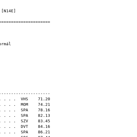
]
 [
N14E
]
======================
jnokság
2
-2022) - normál
N21E
---------------------
. . . .
VHS
71.20
. . . .
MOM
74.21
. . . .
SPA
78.16
. . . .
SPA
82.13
. . . .
SZV
83.45
. . . .
DVT
84.16
 . . . .
SPA
86.21