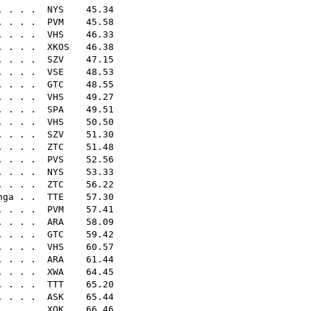
 . . . .
NYS
45.34
. . . .
PVM
45.58
. . . .
VHS
46.33
. . . .
XKOS
46.38
. . . .
SZV
47.15
. . . .
VSE
48.53
. . . .
GTC
48.55
. . . .
VHS
49.27
. . . .
SPA
49.51
 . . . .
VHS
50.50
 . . . .
SZV
51.30
. . . .
ZTC
51.48
. . . .
PVS
52.56
. . . .
NYS
53.33
. . . .
ZTC
56.22
nga
. .
TTE
57.30
 . . . .
PVM
57.41
 . . . .
ARA
58.09
. . . .
GTC
59.42
. . . .
VHS
60.57
 . . .
ARA
61.44
 . . . .
XWA
64.45
. . . .
TTT
65.20
. . . .
ASK
65.44
. . . .
XOK
66.46