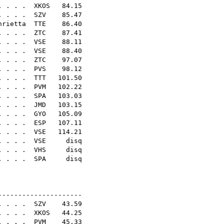
 . . .
XKOS
84.15
. . . .
SZV
85.47
nrietta
TTE
86.40
 . . . .
ZTC
87.41
. . . .
VSE
88.11
. . . .
VSE
88.40
 . . .
ZTC
97.07
. . . .
PVS
98.12
 . . .
TTT
101.50
 . . . .
PVM
102.22
 . . . .
SPA
103.03
. . . .
JMD
103.15
 . . . .
GYO
105.09
. . . .
ESP
107.11
. . . .
VSE
114.21
. . . .
VSE
disq
. . . .
VHS
disq
. . . .
SPA
disq
N14E
---------------------
. . . .
SZV
43.59
. . . .
XKOS
44.25
. . . .
PVM
45.33