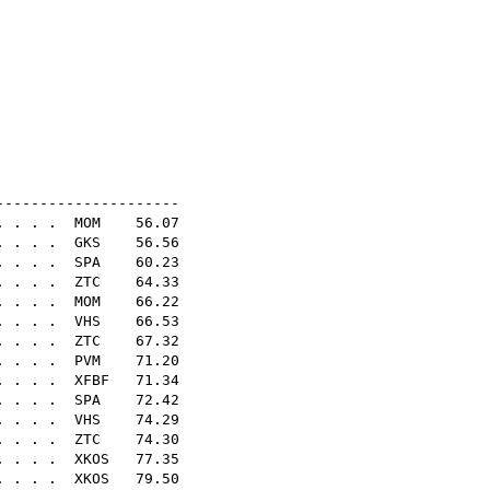
.54
.36
.47
.14
.41
.22
.15
N18E
---------------------
. . . .
MOM
56.07
. . . .
GKS
56.56
 . . . .
SPA
60.23
. . . .
ZTC
64.33
. . . .
MOM
66.22
 . . . .
VHS
66.53
. . . .
ZTC
67.32
. . . .
PVM
71.20
. . . .
XFBF
71.34
 . . . .
SPA
72.42
 . . . .
VHS
74.29
. . . .
ZTC
74.30
. . . .
XKOS
77.35
. . . .
XKOS
79.50