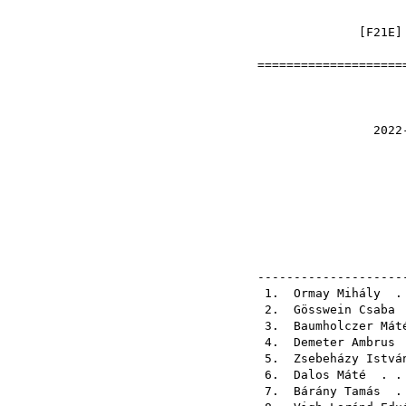
[
F21E
]
=====================
Hosszú
2022-11-05 Pus
el
pálya
pálya
ellenő
--------------------
1.
Ormay Mihály
. 
2.
Gösswein Csaba
.
3.
Baumholczer Mát
4.
Demeter Ambrus
.
5.
Zsebeházy Istvá
6.
Dalos Máté
. . 
7.
Bárány Tamás
. 