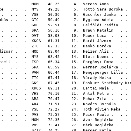
. . . . . .
MOM
48.25 4.
Veress Anna
. . . .
ce
. . . . .
NYV
49.28 5.
Töttő Sára Boróka
. 
. . . . . .
VSE
50.36 6.
Gaschler Janka
. . 
abás
. . . .
GTC
50.49 7.
Ryglova Adela
. . . 
 . . . . .
GOC
52.51 8.
Felföldi Zsófia
. . 
. . . . . .
SPA
56.16 9.
Braun Katalin
. . . 
 . . . . .
DVT
58.08 10.
Mauer Luca
. . . . 
. . . . . .
XKOS
61.31 11.
Barát Jázmin
. . . 
. . . . . .
ZTC
62.33 12.
Dankó Boróka
. . . 
dizsár
. . .
HOD
63.04 13.
Heizer Aliz
. . . .
 . . . . .
NYS
63.45 14.
Klotz Noémi
. . . .
rcell
. . .
ESP
65.34 15.
Porgányi Emma
. . . 
 . . . . .
SPA
65.59 16.
Werner Boglárka
. . 
. . . . . .
PVM
66.44 17.
Hengsperger Lilla
. 
 . . . . .
ZTC
67.41 18.
Várady Helka
. . . 
. . . . . .
GKS
67.45 19.
Paskucz-Szathmáry Ki
 . . . . .
XKOS
69.11 20.
Lajtai Maja
. . . .
. . . . . .
VHS
70.10 21.
Antal Petra
. . . .
. . . . . .
ARA
70.47 22.
Mohai Zita
. . . . 
. . . . . .
ARA
71.51 23.
Kovács Borbála
. . 
 . . . . . .
VSE
72.27 24.
Tóth Vivien Réka
. .
 . . . . .
PVS
72.57 25.
Paier Paula
. . . .
 . . . . . .
MOM
73.35 26.
Avar Boglárka
. . . 
 . . . . . .
PVS
73.41 27.
Márk Boglárka
. . . 
 . . . . . .
SZTK
74.25 28.
Berger Katja
. . . 