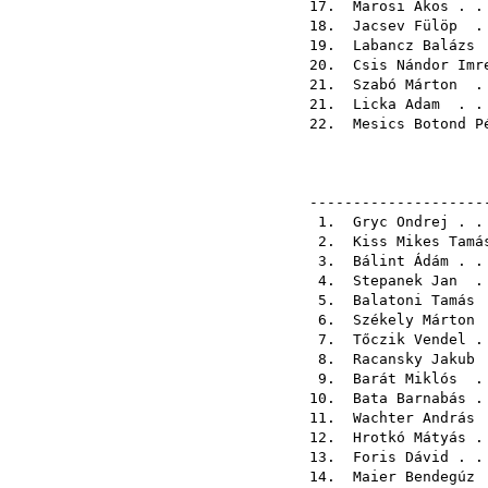
17.
Marosi Ákos
. .
18.
Jacsev Fülöp
. 
19.
Labancz Balázs
.
20.
Csis Nándor Imr
21.
Szabó Márton
. 
21.
Licka Adam
. . 
22.
Mesics Botond P
--------------------
1.
Gryc Ondrej
. .
2.
Kiss Mikes Tamá
3.
Bálint Ádám
. .
4.
Stepanek Jan
. 
5.
Balatoni Tamás
.
6.
Székely Márton
.
7.
Tőczik Vendel
. 
8.
Racansky Jakub
.
9.
Barát Miklós
. 
10.
Bata Barnabás
. 
11.
Wachter András
.
12.
Hrotkó Mátyás
. 
13.
Foris Dávid
. .
14.
Maier Bendegúz
.