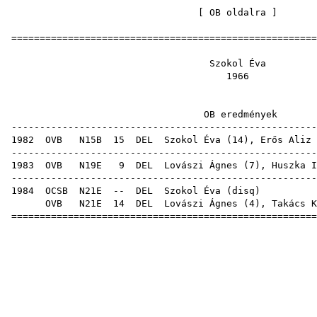
[
OB oldalra
=====================================================
Szokol
19
OB eredm
-----------------------------------------------------
1982
OVB
N15B
15
DEL
Szokol Éva (
14
),
Erős Aliz
-----------------------------------------------------
1983
OVB
N19E
9
DEL
Lovászi Ágnes
(
7
),
Huszka I
-----------------------------------------------------
1984
OCSB
N21E
--
DEL
Szokol Éva
(
disq
OVB
N21E
14
DEL
Lovászi Ágnes
(
4
),
Takács K
=====================================================