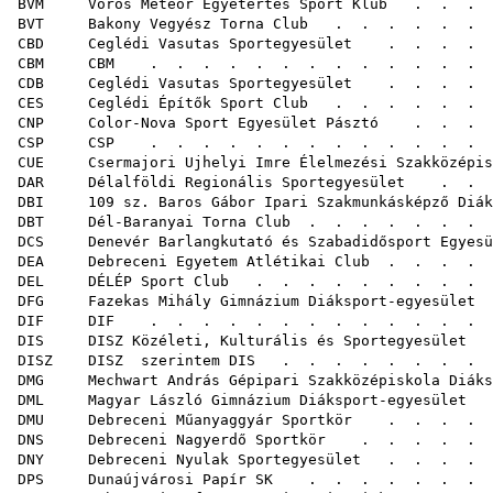
BVM Vörös Meteor Egyetértés Sport Klub
. . . .
BVT Bakony Vegyész Torna Club
. . . . . . 
CBD Ceglédi Vasutas Sportegyesület
. . . . 
CBM CBM
. . . . . . . . . . .
CDB Ceglédi Vasutas Sportegyesület
. . . .
CES Ceglédi Építők Sport Club
. . . . . .
CNP Color-Nova Sport Egyesület Pásztó
. . . .
CSP CSP
. . . . . . . . . . .
CUE Csermajori Ujhelyi Imre Élelmezési Szakközépisk
DAR Délalföldi Regionális Sportegyesület
. . .
DBI 109 sz. Baros Gábor Ipari Szakmunkásképző Diák
DBT Dél-Baranyai Torna Club
. . . . . . 
DCS Denevér Barlangkutató és Szabadidősport Egyesü
DEA Debreceni Egyetem Atlétikai Club
. . . . 
DEL DÉLÉP Sport Club
. . . . . . . . .
DFG Fazekas Mihály Gimnázium Diáksport-egyesület
.
DIF DIF
. . . . . . . . . . .
DIS DISZ Közéleti, Kulturális és Sportegyesület
.
DISZ DISZ szerintem DIS
. . . . . . .
DMG Mechwart András Gépipari Szakközépiskola Diáks
DML Magyar László Gimnázium Diáksport-egyesület
.
DMU Debreceni Műanyaggyár Sportkör
. . . . .
DNS Debreceni Nagyerdő Sportkör
. . . . 
DNY Debreceni Nyulak Sportegyesület
. . . 
DPS Dunaújvárosi Papír SK
. . . . . . . .