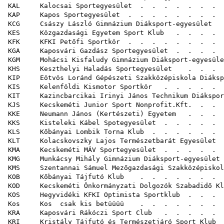
KAL Kalocsai Sportegyesület
. . . . . . .
KAP Kapos Sportegyesület
. . . . . . . .
KCG Császy László Gimnázium Diáksport-egyesület
.
KES Közgazdasági Egyetem Sport Klub
. . . . 
KFK KFKI Petőfi Sportkör
. . . . . . . .
KGA Kaposvári Gazdász Sportegyesület
. . . . 
KGM Mohácsi Kisfaludy Gimnázium Diáksport-egyesüle
KHS Keszthelyi Haladás Sportegyesület
. . . .
KIP Eötvös Loránd Gépészeti Szakközépiskola Diáksp
KIS Kelenföldi Kismotor Sportkör
. . . . . 
KIT Kazincbarcikai Irinyi János Technikum Diákspor
KJS Kecskeméti Junior Sport Nonprofit.Kft.
. . 
KKE Neumann János (Kertészeti) Egyetem
. . . .
KKS Kisteleki Kábel Spotegyesület
. . . . . 
KLS Kőbányai Lombik Torna Klub
. . . . . . 
KLT Kolacskovszky Lajos Természetbarát Egyesület
.
KMA Kecskeméti MÁV Sportegyesület
. . . . . 
KMG Munkácsy Mihály Gimnázium Diáksport-egyesület
KMS Szentannai Sámuel Mezőgazdasági Szakközépiskola
KOB Kőbányai Tájfutó Klub
. . . . . . . 
KOD Kecskeméti Önkormányzati Dolgozók Szabadidő Kl
KOS Hegyvidéki KFKI Optimista Sportklub
. . . 
Kos Kos csak kis betüüüü
. . . . . .
KRA Kaposvári Rákóczi Sport Club
. . . . . 
KRI Kristály Tájfutó és Természetjáró Sport Klub
.