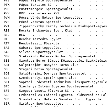
PTS Pápai Tájfutó Sportegyesület
. . . . .
PTX Pápai Textiles SC
. . . . . . . . 
PUS Pusztamérgesi Sportegyesület
. . . . . .
PVK PVK szerintem ez PVS
. . . . . .
PVM Pécsi Vörös Meteor Sportegyesület
. . . 
PVS Pécsi Vasutas Sportkör
. . . . . . .
PZT Zippernovszky Károly Technikum Diáksport-egyes
RBS Recski Ércbányász Sport Klub
. . . . .
REG REG
. . . . . . . . . . .
RTE Rendőr Testedző Egylet
. . . . . . .
RTF Rendörtiszti Főiskola
. . . . . . . 
SAB Sabaria Sportegyesület
. . . . . . . .
SAS Silvanus Sportegyesület
. . . . . . .
SBK Szekszárdi Balassa Korház Sportegyesület
. .
SBS Szentesi Boros Sámuel Közgazdasági Szakközépisk
SBT Salgótarjáni Bányász Torna Club
. . . . .
SDE Szegedi Dózsa Sportegyesület
. . . . . 
SDS Salgótarjáni Dornyai Sportegyesület
. . . .
SES Szombathelyi Építők Sport Club
. . . . .
SET Soproni Erdészeti Technikum Diáksport-egyesüle
SFC Széchenyi István Egyetem Sportegyesület
. .
SFS Szegedi Vasuti Főiskola SC
. . . . . .
SGS Erdészeti és Faipari Egyetem Földmérési és Föld
SHS Szombathelyi Haladás Vasutas Sport Egyesület
.
SIR Sirályok Sportegyesület
. . . . . . .