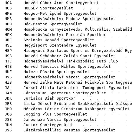
HGA Honvéd Gábor Áron Sportegyesület
. . . . 
HGS HÓDGÉP Sportegyesület
. . . . . . . . .
HME Hódgép-Metripond Sportegyesület
. . . . . 
HMS Hódmezővásárhelyi Medosz Sportegyesület
. . 
HOD Hód-Mentor Sportegyesület
. . . . . . . 
HOM Homokbucka Környezetvédő, Kulturális, Szabadidő
HPK Hódmezővásárhelyi Porcelán Sportkör
. . . .
HRF Szolnoki Honvéd Sportegyesület
. . . . .
HSE Hegyisport Szentendre Egyesület
. . . . .
HSP Hidegkúti Spartacus Sport és Környezetvédő Egy
HSS Honvéd Schönherz Zoltán Sport Egyesület
. .
HTC Hódmezővásárhelyi Tájékozódási Futó Club
. . 
HTS Honvéd Táncsics Miklós Sportegyesület
. . .
HUF Hufeze Pásztó Sportegyesület
. . . . . 
HVS Hódmezővásárhelyi Városi Sportegyesület
. . 
HZS Honvéd Zalka Máté Katonai Főiskola Sportegyesü
JAL József Attila lakótelepi Tömegsport Egyesület
JAN Jánoshalmi Spartacus Sportegyesület
. . . 
JDK Jurisics Diák Sportkör
. . . . . . .
JES Liska József Erősáramú Szakközépiskola Diákspo
JMD Mészáros Lőrinc Gimnázium Diáksport-egyesület
JOG Jogging Plus Sportegyesület
. . . . . . .
JSS Jánosháza Városi Sportegyesület
. . . . .
JUN Junior Sportegyesület
. . . . . . . 
JVS Jászárokszállási Vasutas Sportegyesület
. . 