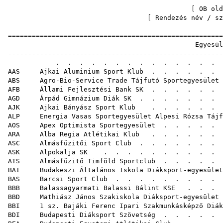
[
OB old
[ Rendezés
név
/
sz
=====================================================
Egyes
-----------------------------------------------------
. . . . . . . . . . . .
AAS Ajkai Aluminium Sport Klub
. . . . . 
ABS Agro-Bio-Service Trade Tájfutó Sportegyesület
AFB Állami Fejlesztési Bank SK
. . . . . . 
AGD Árpád Gimnázium Diák SK
. . . . . . .
AJK Ajkai Bányász Sport Klub
. . . . . .
ALP Energia Vasas Sportegyesület Alpesi Rózsa Tájf
AOS Apex Optimista Sportegyesület
. . . . . 
ARA Alba Regia Atlétikai Klub
. . . . . . . 
ASC Almásfüzitői Sport Club
. . . . . . . 
ASK Alpokalja SK
. . . . . . . . . . .
ATS Almásfüzitő Timföld Sportclub
. . . . . 
BAI Budakeszi Általános Iskola Diáksport-egyesület
BAS Barcsi Sport Club
. . . . . . . . 
BBB Balassagyarmati Balassi Bálint KSE
. . .
BBD Mathiász János Szakiskola Diáksport-egyesület
BBI 1 sz. Bajáki Ferenc Ipari Szakmunkásképző Diák
BDI Budapesti Diáksport Szövetség
. . . . 