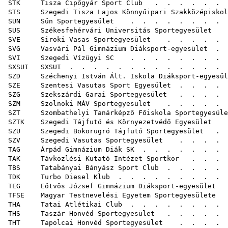
STK Tisza Cipőgyár Sport Club
. . . . . .
STS Szegedi Tisza Lajos Könnyűipari Szakközépiskola
SUN Sün Sportegyesület
. . . . . . . . 
SUS Székesfehérvári Universitás Sportegyesület
. 
SVE Siroki Vasas Sportegyesület
. . . . . 
SVG Vasvári Pál Gimnázium Diáksport-egyesület
. .
SVI Szegedi Vízügyi SC
. . . . . . . .
SXSUI SXSUI
. . . . . . . . . . . . . .
SZD Széchenyi István Ált. Iskola Diáksport-egyesül
SZE Szentesi Vasutas Sport Egyesület
. . . . 
SZG Szekszárdi Garai Sportegyesület
. . . . .
SZM Szolnoki MÁV Sportegyesület
. . . . . 
SZT Szombathelyi Tanárképző Főiskola Sportegyesüle
SZTK Szegedi Tájfutó és Környezetvédő Egyesület
. 
SZU Szegedi Bokorugró Tájfutó Sportegyesület
. .
SZV Szegedi Vasutas Sportegyesület
. . . . 
TAG Árpád Gimnázium Diák SK
. . . . . . . 
TAK Távközlési Kutató Intézet Sportkör
. . . .
TBS Tatabányai Bányász Sport Club
. . . . . 
TDK Turbo Diesel Klub
. . . . . . . . . 
TEG Eötvös József Gimnázium Diáksport-egyesület
.
TFSE Magyar Testnevelési Egyetem Sportegyesülete
.
THA Tatai Atlétikai Club
. . . . . . . 
THS Taszár Honvéd Sportegyesület
. . . . . 
THT Tapolcai Honvéd Sportegyesület
. . . . .