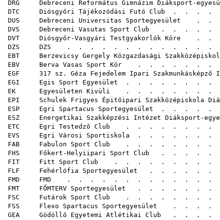
DRG Debreceni Református Gimnázim Diáksport-egyesü
DTC Diósgyőri Tájékozódási Futó Club
. . . . 
DUS Debreceni Universitas Sportegyesület
. . .
DVS Debreceni Vasutas Sport Club
. . . . . 
DVT Diósgyőr-Vasgyári Testgyakorlók Köre
. . .
DZS DZS
. . . . . . . . . . .
EBT Berzevicsy Gergely Közgazdasági Szakközépiskola
EBV Berva Vasas Sport Kör
. . . . . . .
EGF 317 sz. Géza Fejedelem Ipari Szakmunkásképző Is
EGI Egis Sport Egyesület
. . . . . . . .
EK Egyesületen Kivüli
. . . . . . .
EPI Schulek Frigyes Épitőipari Szakközépiskola Diá
ESP Egri Spartacus Sportegyesület
. . . . .
ESZ Energetikai Szakképzési Intézet Diáksport-egye
ETC Egri Testedző Club
. . . . . . . .
EVS Egri Városi Sportiskola
. . . . . .
FAB Fabulon Sport Club
. . . . . . . . 
FHS Főkert-Helyiipari Sport Club
. . . . . 
FIT Fitt Sport Club
. . . . . . . . . 
FLF Fehérlófia Sportegyesület
. . . . .
FMD FMD
. . . . . . . . . . .
FMT FŐMTERV Sportegyesület
. . . . . . . 
FSC Futárok Sport Club
. . . . . . . . . .
FSS Flexo Spartacus Sportegyesület
. . . . .
GEA Gödöllő Egyetemi Atlétikai Club
. . . . 