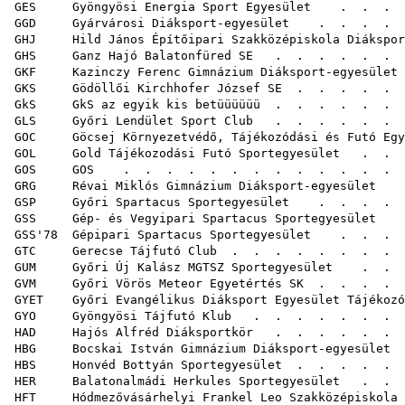
GES Gyöngyösi Energia Sport Egyesület
. . . .
GGD Gyárvárosi Diáksport-egyesület
. . . . 
GHJ Hild János Építőipari Szakközépiskola Diákspor
GHS Ganz Hajó Balatonfüred SE
. . . . . . .
GKF Kazinczy Ferenc Gimnázium Diáksport-egyesület
GKS Gödöllői Kirchhofer József SE
. . . . 
GkS GkS az egyik kis betüüüüüü
. . . . .
GLS Győri Lendület Sport Club
. . . . . .
GOC Göcsej Környezetvédő, Tájékozódási és Futó Egy
GOL Gold Tájékozodási Futó Sportegyesület
. . .
GOS GOS
. . . . . . . . . . .
GRG Révai Miklós Gimnázium Diáksport-egyesület
.
GSP Győri Spartacus Sportegyesület
. . . . 
GSS Gép- és Vegyipari Spartacus Sportegyesület
. 
GSS'78 Gépipari Spartacus Sportegyesület
. . . .
GTC Gerecse Tájfutó Club
. . . . . . . . 
GUM Győri Új Kalász MGTSZ Sportegyesület
. . .
GVM Győri Vörös Meteor Egyetértés SK
. . . .
GYET Győri Evangélikus Diáksport Egyesület Tájékozó
GYO Gyöngyösi Tájfutó Klub
. . . . . .
HAD Hajós Alfréd Diáksportkör
. . . . . . 
HBG Bocskai István Gimnázium Diáksport-egyesület
.
HBS Honvéd Bottyán Sportegyesület
. . . . . 
HER Balatonalmádi Herkules Sportegyesület
. . .
HFT Hódmezővásárhelyi Frankel Leo Szakközépiskola D