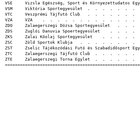
VSE Vizsla Egészség, Sport és Környezettudatos Egy
VSM Viktória Sportegyesület
. . . . . .
VTC Veszprémi Tájfutó Club
. . . . . . . 
VZA VZA
. . . . . . . . . . .
ZDO Zalaegerszegi Dózsa Sportegyesület
. . . .
ZDS Zuglói Danuvia Spoertegyesület
. . . . .
ZKS Zalai Kőolaj Sportegyesület
. . . . . . 
ZSC Zöld Sportok Klubja
. . . . . . . .
ZST Zselic Tájékozódási Futó és Szabadidősport Egy
ZTC Zalaegerszegi Tájfutó Club
. . . . . . .
ZTE Zalaegerszegi Torna Egylet
. . . . . . .
=====================================================