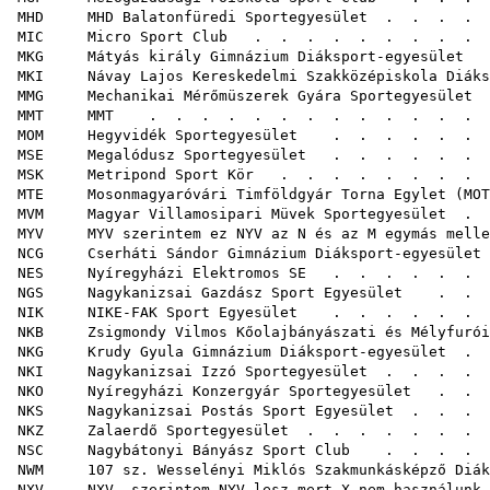
MHD MHD Balatonfüredi Sportegyesület
. . . . .
MIC Micro Sport Club
. . . . . . . . . 
MKG Mátyás király Gimnázium Diáksport-egyesület
.
MKI Návay Lajos Kereskedelmi Szakközépiskola Diáks
MMG Mechanikai Mérőmüszerek Gyára Sportegyesület
.
MMT MMT
. . . . . . . . . . .
MOM Hegyvidék Sportegyesület
. . . . . . 
MSE Megalódusz Sportegyesület
. . . . . .
MSK Metripond Sport Kör
. . . . . . . . . 
MTE Mosonmagyaróvári Timföldgyár Torna Egylet (MOT
MVM Magyar Villamosipari Müvek Sportegyesület
. 
MYV MYV szerintem ez NYV az N és az M egymás melle
NCG Cserháti Sándor Gimnázium Diáksport-egyesület
NES Nyíregyházi Elektromos SE
. . . . . . .
NGS Nagykanizsai Gazdász Sport Egyesület
. . . 
NIK NIKE-FAK Sport Egyesület
. . . . . . . 
NKB Zsigmondy Vilmos Kőolajbányászati és Mélyfuróip
NKG Krudy Gyula Gimnázium Diáksport-egyesület
. .
NKI Nagykanizsai Izzó Sportegyesület
. . . . 
NKO Nyíregyházi Konzergyár Sportegyesület
. . .
NKS Nagykanizsai Postás Sport Egyesület
. . . .
NKZ Zalaerdő Sportegyesület
. . . . . . . 
NSC Nagybátonyi Bányász Sport Club
. . . . .
NWM 107 sz. Wesselényi Miklós Szakmunkásképző Diák
NXV NXV szerintem NYV lesz mert X nem használunk 