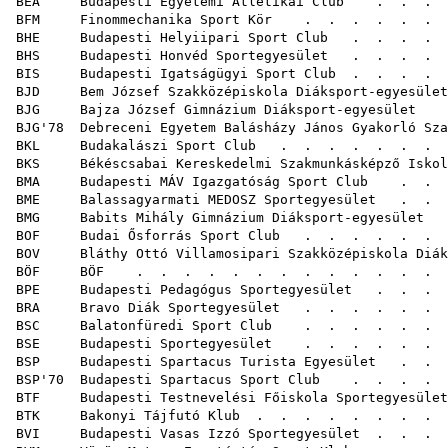
BEA Budapesti Egyetemi Atlétikai Club
. . . .
BFM Finommechanika Sport Kör
. . . . . . 
BHE Budapesti Helyiipari Sport Club
. . . . 
BHS Budapesti Honvéd Sportegyesület
. . . . 
BIS Budapesti Igatságügyi Sport Club
. . . . 
BJD Bem József Szakközépiskola Diáksport-egyesület
BJG Bajza József Gimnázium Diáksport-egyesület
. 
BJG'78 Debreceni Egyetem Balásházy János Gyakorló Sza
BKL Budakalászi Sport Club
. . . . . .
BKS Békéscsabai Kereskedelmi Szakmunkásképző Iskola
BMA Budapesti MÁV Igazgatóság Sport Club
. . .
BME Balassagyarmati MEDOSZ Sportegyesület
. . . 
BMG Babits Mihály Gimnázium Diáksport-egyesület
.
BOF Budai Ősforrás Sport Club
. . . . .
BOV Bláthy Ottó Villamosipari Szakközépiskola Diák
BÖF BÖF
. . . . . . . . . . .
BPE Budapesti Pedagógus Sportegyesület
. . . .
BRA Bravo Diák Sportegyesület
. . . . . . 
BSC Balatonfüredi Sport Club
. . . . . . . 
BSE Budapesti Sportegyesület
. . . . . . 
BSP Budapesti Spartacus Turista Egyesület
. . .
BSP'70 Budapesti Spartacus Sport Club
. . . . .
BTF Budapesti Testnevelési Főiskola Sportegyesület
BTK Bakonyi Tájfutó Klub
. . . . . . . 
BVI Budapesti Vasas Izzó Sportegyesület
. . . 