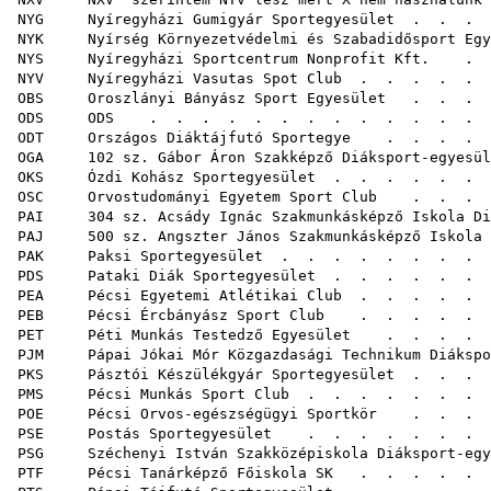
NYG Nyíregyházi Gumigyár Sportegyesület
. . . .
NYK Nyírség Környezetvédelmi és Szabadidősport Egy
NYS Nyíregyházi Sportcentrum Nonprofit Kft.
. . 
NYV Nyíregyházi Vasutas Spot Club
. . . . . 
OBS Oroszlányi Bányász Sport Egyesület
. . . .
ODS ODS
. . . . . . . . . . .
ODT Országos Diáktájfutó Sportegye
. . . . .
OGA 102 sz. Gábor Áron Szakképző Diáksport-egyesül
OKS Ózdi Kohász Sportegyesület
. . . . . 
OSC Orvostudományi Egyetem Sport Club
. . . .
PAI 304 sz. Acsády Ignác Szakmunkásképző Iskola Diá
PAJ 500 sz. Angszter János Szakmunkásképző Iskola D
PAK Paksi Sportegyesület
. . . . . . . 
PDS Pataki Diák Sportegyesület
. . . . . . 
PEA Pécsi Egyetemi Atlétikai Club
. . . . .
PEB Pécsi Ércbányász Sport Club
. . . . . 
PET Péti Munkás Testedző Egyesület
. . . . 
PJM Pápai Jókai Mór Közgazdasági Technikum Diákspo
PKS Pásztói Készülékgyár Sportegyesület
. . . 
PMS Pécsi Munkás Sport Club
. . . . . . 
POE Pécsi Orvos-egészségügyi Sportkör
. . . 
PSE Postás Sportegyesület
. . . . . . . 
PSG Széchenyi István Szakközépiskola Diáksport-egy
PTF Pécsi Tanárképző Főiskola SK
. . . . .