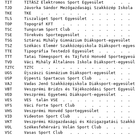
TIT TITÁSZ Elektromos Sport Egyesület
. . . . 
TJD Jávorka Sándor Mezőgazdasági Szakközép Iskola D
TKE TKE
. . . . . . . . . . .
TLS Tiszaliget Sport Egyesület
. . . . . .
TOP Topográf KFT
. . . . . . . . . . 
TSC Tungsram Sport Club
. . . . . . . . 
TSE Törekvés Sportegyesület
. . . . . . .
TSG Sztárai Mihály Gimnázium Diáksport-egyesület
.
TSZ Székács Elemér Szakközépiskola Diáksport-egyes
TTE Tipográfia Testedző Egyesület
. . . . . 
TTT Tatai Tömegsport és Tájfutó Honvéd Sportegyesü
TVD Váci Mihály Általános Iskola Diáksport-egyesül
TZTC TZTC
. . . . . . . . . . .
UGS Újszászi Gimnázium Diáksport-egyesület
. . 
USP Újpesti Spartacus Sport Club
. . . . . 
VAJ Vadas Jenő Szakközépiskola Diáksport-egyesület
VBT Veszprémi Bridzs és Tájékozódási Sport Egyesül
VED Veszprémi Egyetemi Diáksport-egyesület
. . 
VES VES talán VSE
. . . . . . . . 
VFS Váci Forte Sport Club
. . . . . . .
VHS Veszprémi Honvéd Sportegyesület
. . . . 
VID Videoton Sport Club
. . . . . . . . . 
VKT Veszprémi Közgazdasági és Közigazgatási Szakköz
VOL Székesfehérvári Volán Sport Club
. . . . .
VSC Vasas Sport Club
. . . . . . . . . 