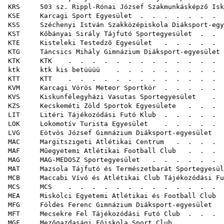
KRS 503 sz. Rippl-Rónai József Szakmunkásképző Isko
KSE Karcagi Sport Egyesület
. . . . . . .
KSS Széchenyi István Szakközépiskola Diáksport-egy
KST Kőbányai Sirály Tájfutó Sportegyesület
. . 
KTE Kisteleki Testedző Egyesület
. . . . . 
KTG Táncsics Mihály Gimnázium Diáksport-egyesület
KTK KTK
. . . . . . . . . . .
ktk ktk kis betüüüü
. . . . . . . .
KTT KTT
. . . . . . . . . . .
KVM Karcagi Vörös Meteor Sportkör
. . . . .
KVS Kiskunfélegyházi Vasutas Sportegyesület
. . 
KZS Kecskeméti Zöld Sportok Egyesülete
. . . .
LIT Litéri Tájékozódási Futó Klub
. . . . .
LOK Lokomotív Turista Egyesület
. . . . . .
LVG Eötvös József Gimnázium Diáksport-egyesület
.
MAC Margitszigeti Atlétikai Centrum
. . . . 
MAF Műegyetemi Atlétikai Football Club
. . . .
MAG MAG-MEDOSZ Sportegyesület
. . . . . .
MAT Mazsola Tájfutó és Természetbarát Sportegyesül
MCB Maccabi Vívó és Atlétikai Club Tájékozódási Fu
MCS MCS
. . . . . . . . . . .
MEA Miskolci Egyetemi Atlétikai és Football Club
.
MFG Földes Ferenc Gimnázium Diáksport-egyesület
.
MFT Mecsekre Fel Tájékozódási Futó Club
. . .
MGF Mezőgazdasági Főiskola Sport Club
. . . . 